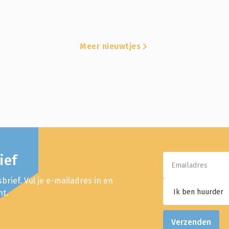
Meer nieuwtjes
ief
brief. Vul je e-mailadres in en
nt.