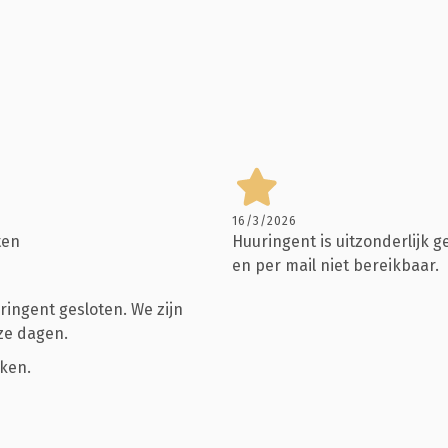
16/3/2026
ten
Huuringent is uitzonderlijk g
en per mail niet bereikbaar.
ingent gesloten. We zijn
eze dagen.
iken.