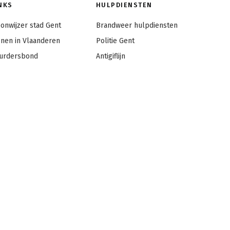
NKS
HULPDIENSTEN
onwijzer stad Gent
Brandweer hulpdiensten
nen in Vlaanderen
Politie Gent
urdersbond
Antigiflijn