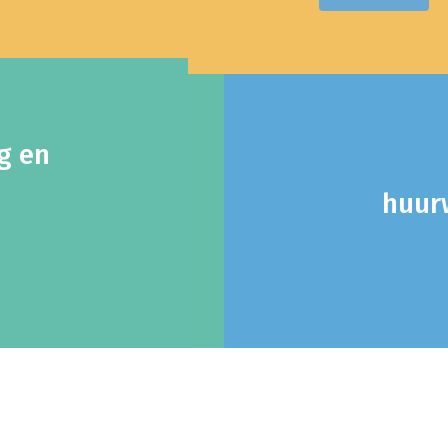
ng en
huurw