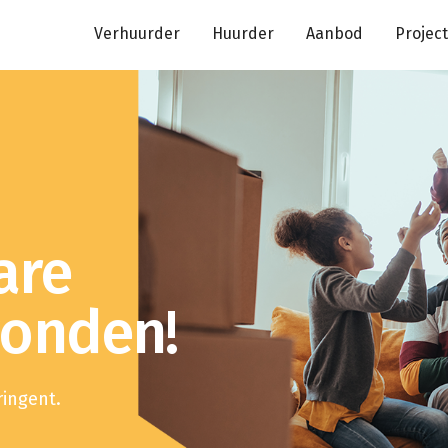
Verhuurder
Huurder
Aanbod
Projec
are
vonden!
ingent.