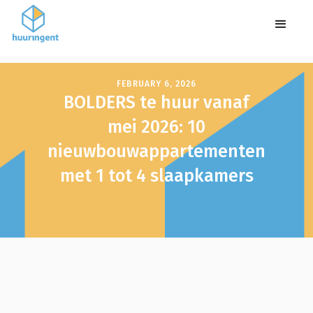
FEBRUARY 6, 2026
BOLDERS te huur vanaf
mei 2026: 10
nieuwbouwappartementen
met 1 tot 4 slaapkamers