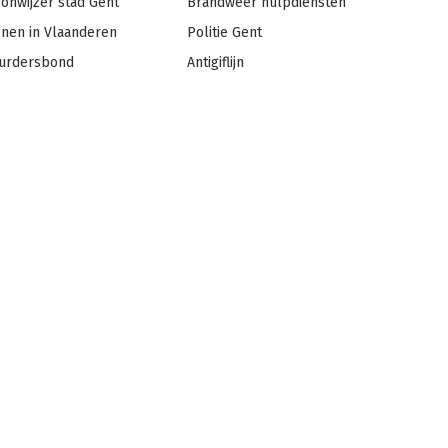
onwijzer stad Gent
Brandweer hulpdiensten
nen in Vlaanderen
Politie Gent
urdersbond
Antigiflijn