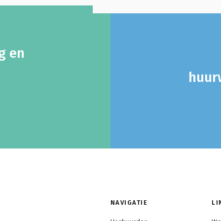
ng en
huurw
NAVIGATIE
LI