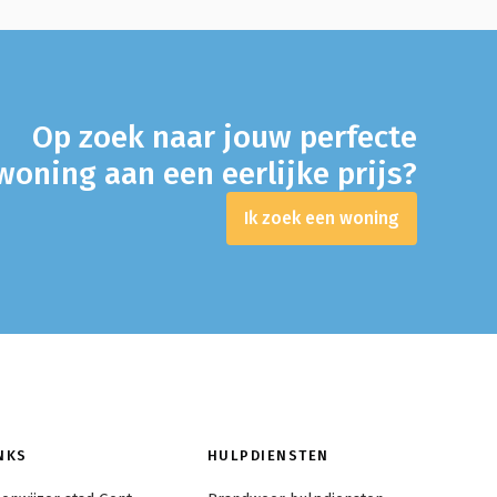
Op zoek naar jouw perfecte
oning aan een eerlijke prijs?
Ik zoek een woning
NKS
HULPDIENSTEN